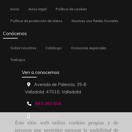
Inicio
Aviso legal
Política de cookies
Política de protección de datos
Normas uso Redes Sociales
Conócenos
Sobre nosotros
Catálogo
Ocasiones especiales
Trabajos
Ven a conocernos
Avenida de Palencia, 35-B
Valladolid,
47010,
Valladolid
983 260 606
652 682 819
Este sitio web utiliza cookies propias y de
terceros que permiten mejorar la usabilidad de