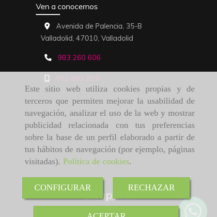
Ven a conocernos
Avenida de Palencia, 35-B
Valladolid,
47010,
Valladolid
983 260 606
652 682 819
Este sitio web utiliza cookies propias y de
terceros que permiten mejorar la usabilidad de
navegación, analizar el uso de la web y mostrar
publicidad relacionada con tus preferencias
sobre la base de un perfil elaborado a partir de
tus hábitos de navegación (por ejemplo, páginas
visitadas).
Política de cookies
.
CONFIGURAR
RECHAZAR
Compartir
ACEPTAR