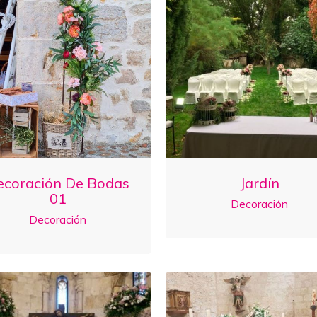
ecoración De Bodas
Jardín
01
Decoración
Decoración