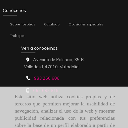
Conócenos
Sobre nosotros
Catálogo
Ocasiones especiales
Trabajos
Ven a conocernos
Avenida de Palencia, 35-B
Valladolid,
47010,
Valladolid
983 260 606
652 682 819
Este sitio web utiliza cookies propias y de
terceros que permiten mejorar la usabilidad de
navegación, analizar el uso de la web y mostrar
publicidad relacionada con tus preferencias
sobre la base de un perfil elaborado a partir de