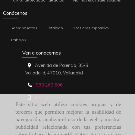
Política de protección de datos
Normas uso Redes Sociales
Conócenos
Sobre nosotros
Catálogo
Ocasiones especiales
Trabajos
Ven a conocernos
Avenida de Palencia, 35-B
Valladolid,
47010,
Valladolid
983 260 606
652 682 819
Este sitio web utiliza cookies propias y de
terceros que permiten mejorar la usabilidad de
navegación, analizar el uso de la web y mostrar
publicidad relacionada con tus preferencias
sobre la base de un perfil elaborado a partir de