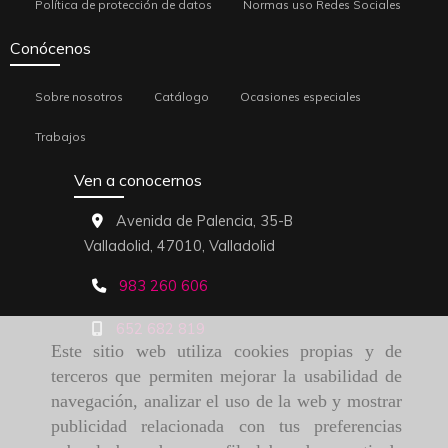
Política de protección de datos
Normas uso Redes Sociales
Conócenos
Sobre nosotros
Catálogo
Ocasiones especiales
Trabajos
Ven a conocernos
Avenida de Palencia, 35-B
Valladolid,
47010,
Valladolid
983 260 606
652 682 819
Este sitio web utiliza cookies propias y de
terceros que permiten mejorar la usabilidad de
navegación, analizar el uso de la web y mostrar
publicidad relacionada con tus preferencias