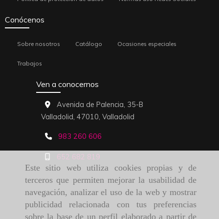
Conócenos
Sobre nosotros
Catálogo
Ocasiones especiales
Trabajos
Ven a conocernos
Avenida de Palencia, 35-B
Valladolid,
47010,
Valladolid
983 260 606
652 682 819
Este sitio web utiliza cookies propias y de
terceros que permiten mejorar la usabilidad de
navegación, analizar el uso de la web y mostrar
publicidad relacionada con tus preferencias
sobre la base de un perfil elaborado a partir de